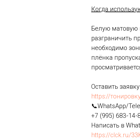
Когда использу
Белую матовую п
разграничить пр
необходимо зон
плёнка пропуска
просматривается
Оставить заявку
https://тонировк
📞WhatsApp/Tel
+7 (995) 683-14-
Написать в Wha
https://clck.ru/3