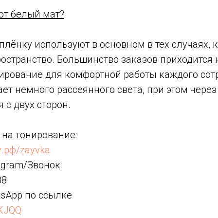
ют белый мат?
лёнку используют в основном в тех случаях, 
остранство. Большинство заказов приходится 
ирование для комфортной работы каждого сотр
ет немного рассеянного света, при этом через
 с двух сторон.
 на тонирование:
у.рф/zayvka
egram/Звонок:
88
tsApp по ссылке
3KJQQ