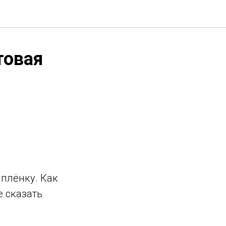
товая
плёнку. Как
 сказать